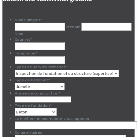
Nom Complet
*
Prénom
Nom
Courriel
*
Téléphone
*
Types de service demandé
*
Type de bâtiment
*
Année de construction
*
Type de fondation
*
Le meilleur moment pour vous rappeler :
Commentaires