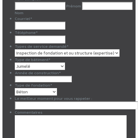
Prénom
Nom
Courriel
*
Téléphone
*
Types de service demandé
*
Type de bâtiment
*
Année de construction
*
Type de fondation
*
Le meilleur moment pour vous rappeler :
Commentaires