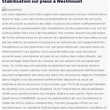
Stabilisation sur pieux à Westmount
Les sols argileux sont très sujets aux expansions et aux contractions
dues à l’eau. Lors des fortes précipitations, le volume du sol sous
une structure ou autour de celle-ci peut s’accroître suffisamment et
entraîner le soulèvement des fondations et des planchers sur sol ou
la fissuration des murs de fondation. Par contre, durant les périodes
de forte sécheresse ou en raison du rabattement de l’eau dans le sol
par les arbres en pleine croissance, le volume du sol supportant les
fondations ou les planchers sur sol peut diminuer, causant ainsi un
affaissement. Les argiles sont caractérisées par une structure
ouverte avec une teneur en eau et un indice des vides élevés ; un
pourcentage important du volume du sol saturé est occupée par
l’eau. Si cette eau est extraite localement par les racines d’arbre
durant une saison sèche, il en résulte des tassements différentiels
pouvant engendrer des fissures dans les structures légères fondées
dans l’argile si le tassement différentiel dépasse le seuil de
tolérance de la structure. Il est à noter que 70 % de la partie habitée
du Québec est couverte d’argiles, d’où l’importance des problèmes
reliés aux constructions sur l’argile. Grâce à son savoir-faire et son
expérience, FONDEXEL assure la stabilisation de vos fondations à
l’aide de micro-pieux composites, foncés jusqu'au refus roc ou
moraine avec un système hydraulique sans mouvements nuisibles ni